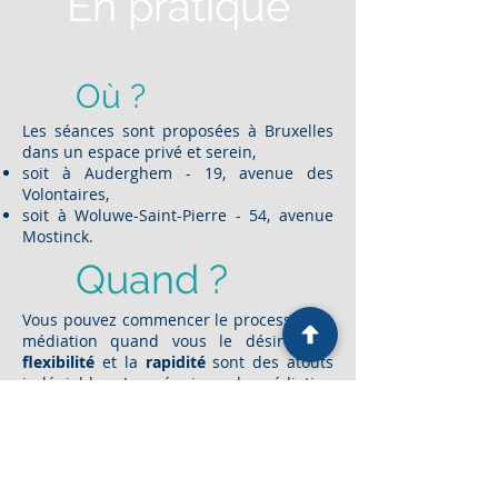
En pratique
Où ?
Les séances sont proposées à Bruxelles
dans un espace privé et serein,
soit à Auderghem - 19, avenue des
Volontaires,
soit à Woluwe-Saint-Pierre - 54, avenue
Mostinck.
Quand ?
Vous pouvez commencer le processus de
médiation quand vous le désirez. La
flexibilité
et la
rapidité
sont des atouts
indéniables. Les réunions de médiation
sont fixées d'un
commun accord
entre
toutes les parties.
Pendant la médiation, les parties
s'engagent à suspendre les éventuels
recours en justice.