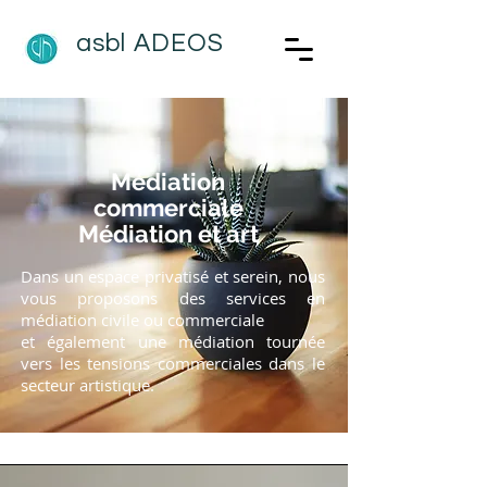
asbl
ADEOS
Médiation
commerciale
Médiation et art
Dans un espace privatisé et serein, nous
vous proposons des services en
médiation civile ou commerciale
et également une médiation tournée
vers les tensions commerciales dans le
secteur artistique.