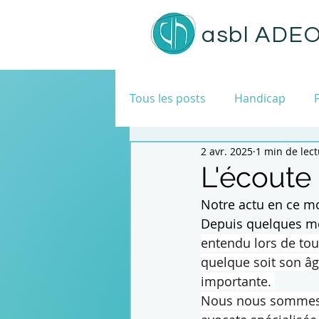
asbl
ADE
Tous les posts
Handicap
2 avr. 2025
1 min de lec
Médiation familiale
Instit
L'écoute
Notre actu en ce mo
Depuis quelques moi
entendu lors de tou
quelque soit son âg
importante. 
Nous nous sommes d