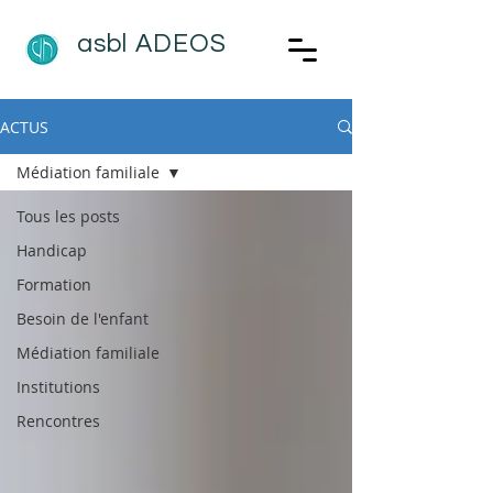
asbl
ADEOS
ACTUS
Médiation familiale
Tous les posts
Handicap
Formation
Besoin de l'enfant
Médiation familiale
Institutions
Rencontres